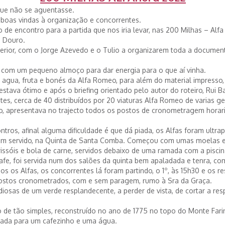
que não se aguentasse.
 boas vindas à organização e concorrentes.
to de encontro para a partida que nos iria levar, nas 200 Milhas – Al
e Douro.
erior, com o Jorge Azevedo e o Tulio a organizarem toda a documen
com um pequeno almoço para dar energia para o que aí vinha.
 agua, fruta e bonés da Alfa Romeo, para além do material impresso,
stava ótimo e após o briefing orientado pelo autor do roteiro, Rui Bar
tes, cerca de 40 distribuídos por 20 viaturas Alfa Romeo de varias ge
o, apresentava no trajecto todos os postos de cronometragem horar
tros, afinal alguma dificuldade é que dá piada, os Alfas foram ul
em servido, na Quinta de Santa Comba. Começou com umas moelas e 
, rissóis e bola de carne, servidos debaixo de uma ramada com a pisc
 Fafe, foi servida num dos salões da quinta bem apaladada e tenra, co
s os Alfas, os concorrentes lá foram partindo, o 1º, às 15h30 e os re
postos cronometrados, com e sem paragem, rumo à Sra da Graça.
osas de um verde resplandecente, a perder de vista, de cortar a respi
o de tão simples, reconstruído no ano de 1775 no topo do Monte Far
egada para um cafezinho e uma água.