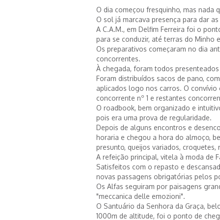
O dia começou fresquinho, mas nada 
O sol já marcava presença para dar as
A C.A.M., em Delfim Ferreira foi o pon
para se conduzir, até terras do Minho 
Os preparativos começaram no dia ant
concorrentes.
À chegada, foram todos presenteados 
Foram distribuídos sacos de pano, com
aplicados logo nos carros. O convívio e
concorrente nº 1 e restantes concorren
O roadbook, bem organizado e intuitiv
pois era uma prova de regularidade.
Depois de alguns encontros e desencon
horaria e chegou a hora do almoço, b
presunto, queijos variados, croquetes
A refeição principal, vitela à moda de
Satisfeitos com o repasto e descansado
novas passagens obrigatórias pelos 
Os Alfas seguiram por paisagens grandi
"meccanica delle emozioni".
O Santuário da Senhora da Graça, bel
1000m de altitude, foi o ponto de ch