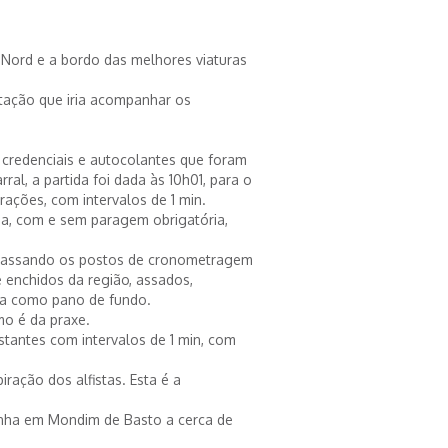
fa Nord e a bordo das melhores viaturas
tação que iria acompanhar os
 credenciais e autocolantes que foram
ral, a partida foi dada às 10h01, para o
rações, com intervalos de 1 min.
ia, com e sem paragem obrigatória,
trapassando os postos de cronometragem
enchidos da região, assados,
ina como pano de fundo.
mo é da praxe.
stantes com intervalos de 1 min, com
ração dos alfistas. Esta é a
inha em Mondim de Basto a cerca de