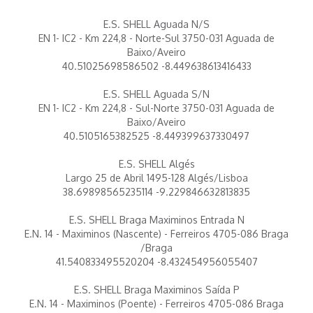
E.S. SHELL Aguada N/S
EN 1- IC2 - Km 224,8 - Norte-Sul 3750-031 Aguada de
Baixo/Aveiro
40.51025698586502 -8.449638613416433
E.S. SHELL Aguada S/N
EN 1- IC2 - Km 224,8 - Sul-Norte 3750-031 Aguada de
Baixo/Aveiro
40.5105165382525 -8.449399637330497
E.S. SHELL Algés
Largo 25 de Abril 1495-128 Algés/Lisboa
38.69898565235114 -9.229846632813835
E.S. SHELL Braga Maximinos Entrada N
E.N. 14 - Maximinos (Nascente) - Ferreiros 4705-086 Braga
/Braga
41.540833495520204 -8.432454956055407
E.S. SHELL Braga Maximinos Saída P
E.N. 14 - Maximinos (Poente) - Ferreiros 4705-086 Braga