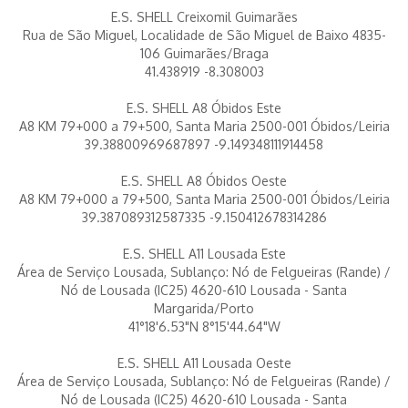
E.S. SHELL Creixomil Guimarães
Rua de São Miguel, Localidade de São Miguel de Baixo 4835-
106 Guimarães/Braga
41.438919 -8.308003
E.S. SHELL A8 Óbidos Este
A8 KM 79+000 a 79+500, Santa Maria 2500-001 Óbidos/Leiria
39.38800969687897 -9.149348111914458
E.S. SHELL A8 Óbidos Oeste
A8 KM 79+000 a 79+500, Santa Maria 2500-001 Óbidos/Leiria
39.387089312587335 -9.150412678314286
E.S. SHELL A11 Lousada Este
Área de Serviço Lousada, Sublanço: Nó de Felgueiras (Rande) /
Nó de Lousada (IC25) 4620-610 Lousada - Santa
Margarida/Porto
41°18'6.53"N 8°15'44.64"W
E.S. SHELL A11 Lousada Oeste
Área de Serviço Lousada, Sublanço: Nó de Felgueiras (Rande) /
Nó de Lousada (IC25) 4620-610 Lousada - Santa