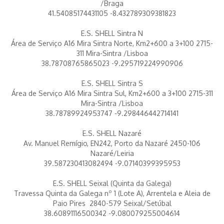
/Braga
41.54085174431105 -8.432789309381823
E.S. SHELL Sintra N
Área de Serviço A16 Mira Sintra Norte, Km2+600 a 3+100 2715-
311 Mira-Sintra /Lisboa
38.78708765865023 -9.295719224990906
E.S. SHELL Sintra S
Área de Serviço A16 Mira Sintra Sul, Km2+600 a 3+100 2715-311
Mira-Sintra /Lisboa
38.78789924953747 -9.298446442714141
E.S. SHELL Nazaré
Av. Manuel Remígio, EN242, Porto da Nazaré 2450-106
Nazaré/Leiria
39.587230413082494 -9.07140399395953
E.S. SHELL Seixal (Quinta da Galega)
Travessa Quinta da Galega nº 1 (Lote A), Arrentela e Aleia de
Paio Pires 2840-579 Seixal/Setúbal
38.60891116500342 -9.080079255004614