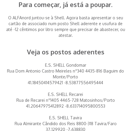
Para começar, já está a poupar.
O ALFAnord juntou-se à Shell. Agora basta apresentar o seu
cartão de associado num posto Shell aderente e usufura de
até -12 cêntimos por litro sempre que precisar de abastecer, ou
atestar.
Veja os postos aderentes
E.S. SHELL Gondomar
Rua Dom Antonio Castro Meireles nº340 4435-816 Baguim do
Monte/Porto
41.18450414579421 -8.53877556495444
E.S. SHELL Recarei
Rua de Recarei nº1405 4465-728 Matosinhos/Porto
41.20647975412892 -8.633714095800553
E.S. SHELL Tavira
Rua Almirante Cândido dos Reis 8800-318 Tavira/Faro
37.129920 -7.638830