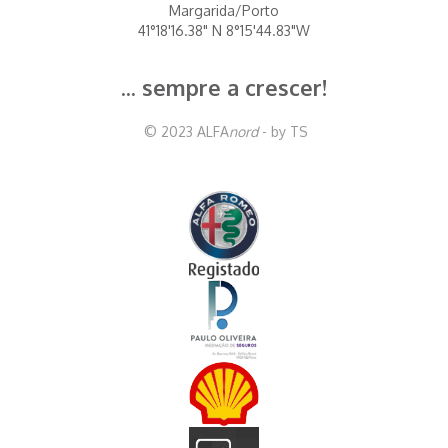
Margarida/Porto
41°18'16.38" N 8°15'44.83"W
... sempre a crescer!
© 2023 ALFA
nord
- by TS