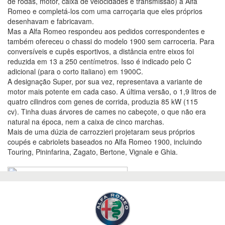
de rodas, motor, caixa de velocidades e transmissão) à Alfa
Romeo e completá-los com uma carroçaria que eles próprios
desenhavam e fabricavam.
Mas a Alfa Romeo respondeu aos pedidos correspondentes e
também ofereceu o chassi do modelo 1900 sem carroceria. Para
conversíveis e cupês esportivos, a distância entre eixos foi
reduzida em 13 a 250 centímetros. Isso é indicado pelo C
adicional (para o corto italiano) em 1900C.
A designação Super, por sua vez, representava a variante de
motor mais potente em cada caso. A última versão, o 1,9 litros de
quatro cilindros com genes de corrida, produzia 85 kW (115
cv). Tinha duas árvores de cames no cabeçote, o que não era
natural na época, nem a caixa de cinco marchas.
Mais de uma dúzia de carrozzieri projetaram seus próprios
coupés e cabriolets baseados no Alfa Romeo 1900, incluindo
Touring, Pininfarina, Zagato, Bertone, Vignale e Ghia.