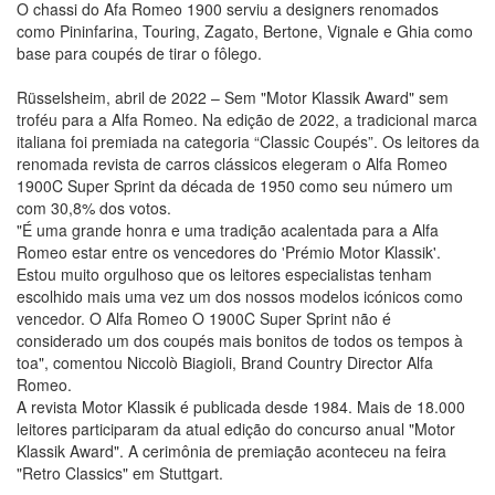
O chassi do Afa Romeo 1900 serviu a designers renomados
como Pininfarina, Touring, Zagato, Bertone, Vignale e Ghia como
base para coupés de tirar o fôlego.
Rüsselsheim, abril de 2022 – Sem "Motor Klassik Award" sem
troféu para a Alfa Romeo. Na edição de 2022, a tradicional marca
italiana foi premiada na categoria “Classic Coupés”. Os leitores da
renomada revista de carros clássicos elegeram o Alfa Romeo
1900C Super Sprint da década de 1950 como seu número um
com 30,8% dos votos.
"É uma grande honra e uma tradição acalentada para a Alfa
Romeo estar entre os vencedores do 'Prémio Motor Klassik'.
Estou muito orgulhoso que os leitores especialistas tenham
escolhido mais uma vez um dos nossos modelos icónicos como
vencedor. O Alfa Romeo O 1900C Super Sprint não é
considerado um dos coupés mais bonitos de todos os tempos à
toa", comentou Niccolò Biagioli, Brand Country Director Alfa
Romeo.
A revista Motor Klassik é publicada desde 1984. Mais de 18.000
leitores participaram da atual edição do concurso anual "Motor
Klassik Award". A cerimônia de premiação aconteceu na feira
"Retro Classics" em Stuttgart.