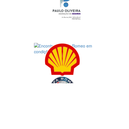
© 2023 ALFA
nord
- by TS